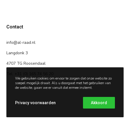
Contact
info@al-raad.nl
Langdonk 3
4707 TG Roosendaal
Tel. +31 (0) 165 74 56 20
We gebruiken cookies om ervoor te zorgen dat onze website zo
soepel mogelijk draait. Als u doorgaat met het gebruiken van
de website, gaan we er vanuit dat ermee instemt.
Privacy voorwaarden
Akkoord