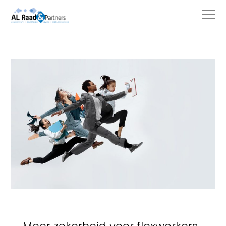
HOME
NIEUWS
ARBEIDSRECHT
MEER ZEKERHEID VOOR FLEXWERKERS