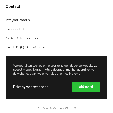
Contact
info@al-raad.nl
Langdonk 3
4707 TG Roosendaal
Tel. +31 (0) 165 74 56 20
We gebruiken cookies om ervoor te zorgen dat onze website zo
soepel mogelijk draait. Als u doorgaat met het gebruiken van
de website, gaan we er vanuit dat ermee instemt.
Privacy voorwaarden
Akkoord
AL Raad & Partners
©
2019