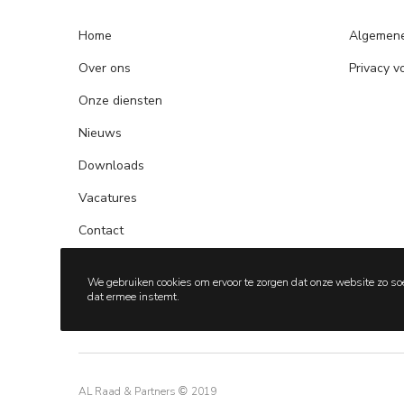
Home
Algemen
Over ons
Privacy 
Onze diensten
Nieuws
Downloads
Vacatures
Contact
We gebruiken cookies om ervoor te zorgen dat onze website zo so
dat ermee instemt.
AL Raad & Partners
©
2019