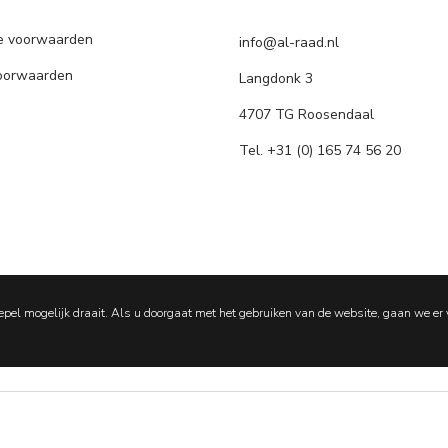
e voorwaarden
info@al-raad.nl
voorwaarden
Langdonk 3
4707 TG Roosendaal
Tel. +31 (0) 165 74 56 20
epel mogelijk draait. Als u doorgaat met het gebruiken van de website, gaan we er 